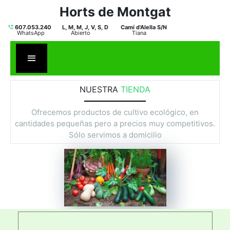
Horts de M
ontgat
607.053.240 L, M, M, J, V, S, D Camí d'Alella S/N
WhatsApp Abierto Tiana
NUESTRA
TIENDA
Ofrecemos productos de cultivo ecológico, en
cantidades pequeñas pero a precios muy competitivos.
Sólo servimos a domicilio